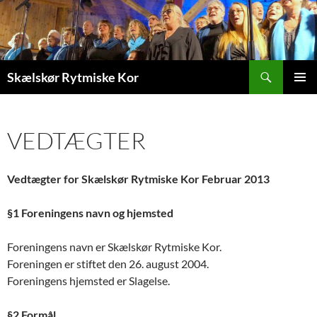
Søg
Skælskør Rytmiske Kor
HOP
PRIMÆ
TIL
MENU
INDHOLD
VEDTÆGTER
Vedtægter for Skælskør Rytmiske Kor Februar 2013
§1 Foreningens navn og hjemsted
Foreningens navn er Skælskør Rytmiske Kor.
Foreningen er stiftet den 26. august 2004.
Foreningens hjemsted er Slagelse.
§2 Formål